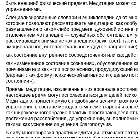
быть внешний физический предмет. Медитация может со
упражнениями.
Специализированные словари и энциклопедии дают мног
которые позволяют рассматривать медитацию: как особу
размышления о каком-либо предмете, духовной истине, 
отвлечением «от внешне — случайных обстоятельств», у
рассеивающих внимание как внешних (звук, свет), так и 
эмоциональное, интеллектуальное и другое напряжение)
как состояние внутреннего сосредоточения или как дейст
как «измененное состояние сознания», обусловленное к
причинами или как «тип психотехники, продуцирующий 
(вариант: как форму психической активности с целью по
состояния»).
Приемы медитации, извлеченные «из арсенала восточной
настоящее время могут использоваться для целей психо
Медитацию, применяемую с подобными целями, можно о
упражнения в составе методов комплементарной и альт
как широкое многообразие практик, простирающееся от 
достижения расслабления, до упражнений, выполняемых
такими как усиление ощущения благополучия.
В силу многообразия практик медитации, отмечают авто