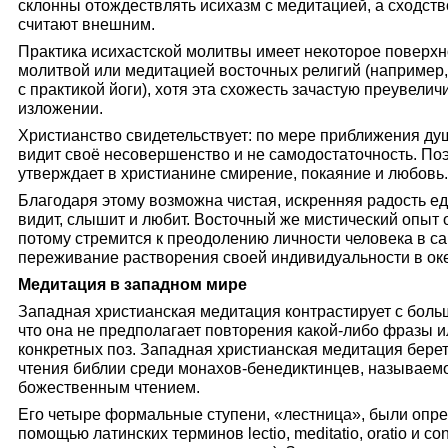
склонны отождествлять исихазм с медитацией, а сходств
считают внешним.
Практика исихастской молитвы имеет некоторое поверхн
молитвой или медитацией восточных религий (например,
с практикой йоги), хотя эта схожесть зачастую преувели
изложении.
Христианство свидетельствует: по мере приближения душ
видит своё несовершенство и не самодостаточность. По
утверждает в христианине смирение, покаяние и любовь.
Благодаря этому возможна чистая, искренняя радость е
видит, слышит и любит. Восточный же мистический опыт о
потому стремится к преодолению личности человека в са
переживание растворения своей индивидуальности в оке
Медитация в западном мире
Западная христианская медитация контрастирует с боль
что она не предполагает повторения какой-либо фразы и
конкретных поз. Западная христианская медитация берет 
чтения библии среди монахов-бенедиктинцев, называемой 
божественным чтением.
Его четыре формальные ступени, «лестница», были опреде
помощью латинских терминов lectio, meditatio, oratio и co