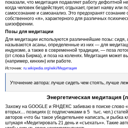
показали, что медитация подавляет работу дефолтной н
когда человек бездействует, отдыхает, грезит наяву или 
самосознание и самоанализ. Это предохранят сознание 
собственного «я», характерного для различных психическ
шизофрении.
Позы для медитации
Для медитации используются различнейшие позы: сидя, л
называются асаны, определенные из них — для медитаци
индуизме, а также в современной традиции, — поза лото
(от слова Бирма), и поза на коленях. Медитация может 
(например, кинхин) или работе.
Источник:
ru.wikipedia.org/wiki/Медитация
Уточнение автора: лучше сидеть чем стоять, лучше леж
Энергетическая медитация (
Захожу на GOOGLE и ЯНДЕКС забиваю в поиске слово «
вторых… позициях (с подписчиками в 5 тыс. чел.) стате
авторов «что бы такое убедительнее написать, и рыбка кл
штукаря «Медитировать 21 день и «съехать»». Такие ав