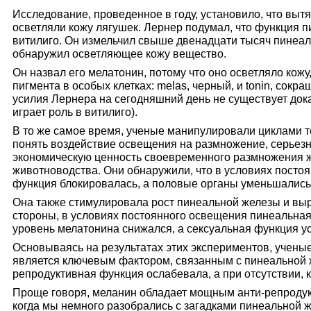
Исследование, проведенное в году, установило, что выт
осветляли кожу лягушек. Лернер подумал, что функция 
витилиго. Он измельчил свыше двенадцати тысяч пинеал
обнаружил осветляющее кожу вещество.
Он назвал его мелатонин, потому что оно осветляло кожу
пигмента в особых клетках: melas, черный, и tonin, сокр
усилия Лернера на сегодняшний день не существует дока
играет роль в витилиго).
В то же самое время, ученые манипулировали циклами т
понять воздействие освещения на размножение, серьез
экономическую ценность своевременного размножения
животноводства. Они обнаружили, что в условиях посто
функция блокировалась, а половые органы уменьшались
Она также стимулировала рост пинеальной железы и выр
стороны, в условиях постоянного освещения пинеальная
уровень мелатонина снижался, а сексуальная функция у
Основываясь на результатах этих экспериментов, учены
является ключевым фактором, связанным с пинеальной ж
репродуктивная функция ослабевала, а при отсутствии, к
Проще говоря, меланин обладает мощным анти-репродук
когда мы немного разобрались с загадками пинеальной ж