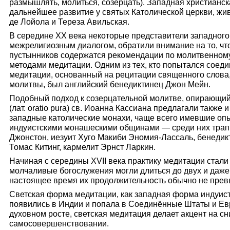
размышлять, молиться, созерцать). Западная христианс
дальнейшее развитие у святых Католической церкви, живш
де Лойола и Тереза Авильская.
В середине XX века некоторые представители западног
межрелигиозным диалогом, обратили внимание на то, чт
пустынников содержатся рекомендации по молитвенному
методами медитации. Одним из тех, кто попытался соеди
медитации, основанный на рецитации священного слова
молитвы, был английский бенедиктинец Джон Мейн.
Подобный подход к созерцательной молитве, опирающий
(лат. oratio pura) св. Иоанна Кассиана предлагали также
западные католические монахи, чаще всего имевшие опы
индуистскими монашескими общинами — среди них трапп
Джонстон, иезуит Хуго Макиби Эномия-Лассаль, бенедик
Томас Китинг, кармелит Эрнст Ларкин.
Начиная с середины XVII века практику медитации стали
молчаливые богослужения могли длиться до двух и даже
настоящее время их продолжительность обычно не прев
Светская форма медитации, как западная форма индуист
появились в Индии и попала в Соединённые Штаты и Ев
духовном росте, светская медитация делает акцент на сн
самосовершенствовании.