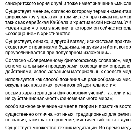
санскритского корня dhyai и тоже имеет значение «мысл
Существует мнение, согласно которому термин «медитац
широкому кругу практик, в том числе к практикам исламс
таких как еврейская Каббала и христианский исихазм. Уч
«медитация» в том значении, в котором он сейчас испол
«созерцание» в христианстве.
Существует, однако, и другой взгляд: исихастская практ
сходство» с практиками буддизма, индуизма и йоги, кото
преувеличивается при популярном изложении».
Согласно «Современному философскому словарю», мед
вспомогательными процедурами: созерцанием определе
действиями, использованием материальных средств мед
используется как способ познания «в разнообразных ми
оккультных практиках, религиозной деятельности»;
весьма характерна для философских учений, так или ин
не субстанциональность феноменального мира»;
особо важное значение «имеет в теории и практике вос
существенно отлична «от иных, традиционных для рели
познания, таких как откровение, мистический экстаз, духо
Существует множество техник медитации. Во время ме