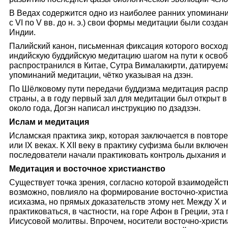
В Ведах содержится одно из наиболее ранних упоминани
с VI по V вв. до н. э.) свои формы медитации были созда
Индии.
Палийский канон, письменная фиксация которого восходит к
индийскую буддийскую медитацию шагом на пути к осво
распространился в Китае, Сутра Вималакирти, датируемая
упоминаний медитации, чётко указывая на дзэн.
По Шёлковому пути передачи буддизма медитация распр
страны, а в году первый зал для медитации был открыт 
около года, Догэн написал инструкцию по дзадзэн.
Ислам и медитация
Исламская практика зикр, которая заключается в повторен
или IX веках. К XII веку в практику суфизма были включе
последователи начали практиковать контроль дыхания и
Медитация и восточное христианство
Существует точка зрения, согласно которой взаимодейст
возможно, повлияло на формирование восточно-христиа
исихазма, но прямых доказательств этому нет. Между X и
практиковаться, в частности, на горе Афон в Греции, эт
Иисусовой молитвы. Впрочем, носители восточно-христи