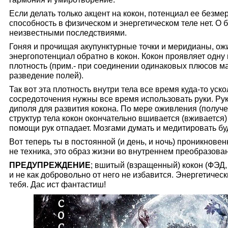
Если делать только акцент на кокон, потенциал ее безме
способность в физическом и энергетическом теле нет. О 
неизвестными последствиями.
Гоняя и прочищая акупунктурные точки и меридианы, ож
энергопотенциал обратно в кокон. Кокон проявляет одну 
плотность (прим.- при соединении одинаковых плюсов м
разведение полей).
Так вот эта плотность внутри тела все время куда-то уск
сосредоточения нужны все время использовать руки. Ру
диполя для развития кокона. По мере оживления (получе
структур тела кокон окончательно вшивается (вживается)
помощи рук отпадает. Мозгами думать и медитировать бу
Вот теперь ты в постоянной (и день, и ночь) проникнов
не техника, это образ жизни во внутреннем преобразова
ПРЕДУПРЕЖДЕНИЕ
; вшитый (взращенный) кокон (ФЭД
и не как добровольно от него не избавится. Энергетическ
тебя.
Дас ист фантастиш!