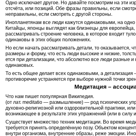
Одно ис­ключает другое. Но давайте посмотрим на эти из
отсчёта, или позиций. Обе фразы правильны, если смотре
неправильны, если смотреть с другой сто­роны.
Инопланетянам все люди кажутся одинаковыми, на одно 
Китайцы, япон­цы выглядят как близнецы для европейца,
рассматривать строение человека, в которое входит тулови
одинаковы в этих общих положениях.
Но если начать рассматривать детали, то оказывается, ч
размеры и форму, что есть люди вы­сокие и низкие, толсты
ется при детализации, что абсолютно все люди разные и
одинаковых.
То есть общее делает всех одинаковыми, а детализация 
противоречие устраняется при выбо­ре нужной точки зре
Медитация – ассоци
Что нам пишет популярная 
(от лат. meditatio — размышление) — род психических у
духовно-религиозной или оздоровительной практики, или
возникающее в результате этих упражнений (или в силу 
Существует множество техник медитации. Во время ме
требуется принять определённую позу. Объектом конце
внутри организма, внутренние образы, реже эмоции. Ин