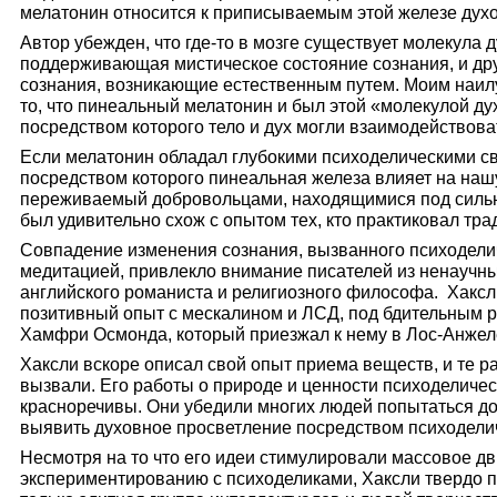
мелатонин относится к приписываемым этой железе дух
Автор убежден, что где-то в мозге существует молекула 
поддерживающая мистическое состояние сознания, и др
сознания, возникающие естественным путем. Моим наи
то, что пинеальный мелатонин и был этой «молекулой д
посредством которого тело и дух могли взаимодействова
Если мелатонин обладал глубокими психоделическими св
посредством которого пинеальная железа влияет на нашу
переживаемый добровольцами, находящимися под сильн
был удивительно схож с опытом тех, кто практиковал т
Совпадение изменения сознания, вызванного психодел
медитацией, привлекло внимание писателей из ненаучны
английского романиста и религиозного философа. Хаксл
позитивный опыт с мескалином и ЛСД, под бдительным р
Хамфри Осмонда, который приезжал к нему в Лос-Анжел
Хаксли вскоре описал свой опыт приема веществ, и те р
вызвали. Его работы о природе и ценности психоделиче
красноречивы. Они убедили многих людей попытаться до
выявить духовное просветление посредством психодели
Несмотря на то что его идеи стимулировали массовое д
экспериментированию с психоделиками, Хаксли твердо п