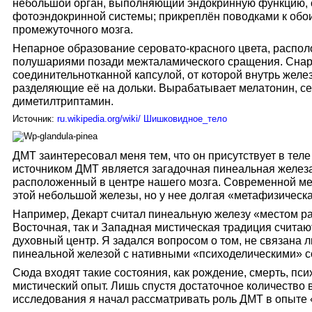
небольшой орган, выполняющий эндокринную функцию, 
фотоэндокринной системы; прикреплён поводками к обо
промежуточного мозга.
Непарное образование серовато-красного цвета, распол
полушариями позади межталамического сращения. Снар
соединительнотканной капсулой, от которой внутрь желе
разделяющие её на дольки. Вырабатывает мелатонин, с
диметилтриптамин.
Источник:
ru.wikipedia.org/wiki/ Шишковидное_тело
ДМТ заинтересовал меня тем, что он присутствует в теле 
источником ДМТ является загадочная пинеальная железа
расположенный в центре нашего мозга. Современной ме
этой небольшой железы, но у нее долгая «метафизическа
Например, Декарт считал пинеальную железу «местом ра
Восточная, так и Западная мистическая традиция считаю
духовный центр. Я задался вопросом о том, не связана
пинеальной железой с нативными «психоделическими» с
Сюда входят такие состояния, как рождение, смерть, пс
мистический опыт. Лишь спустя достаточное количество
исследования я начал рассматривать роль ДМТ в опыте