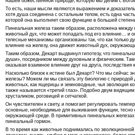
нашей божественной природе, которую мы делим с Бого
То есть, наши мысли являются выражением и доказател
хотя душа соединена с остальным телом, есть одна часть
которой она выполняет свою функцию в большей степен
Пинеальная железа таким образом, расположена между
животный дух, что может попадать под его влияние… и 
телесные механизмы организованы так, что как только д
влияние на железу, она движет животный дух, окружающ
Таким образом, Декарт выдвинул гипотезу, что пинеаль
души», посредником между духовным и физическим. Там 
оказывая взаимное влияние друг на друга, последствия ко
Насколько близок к истине был Декарт? Что мы сейчас з
железы? Можем ли мы связать эту биологию с природой
животных, как ящерицы и земноводные, чья эволюция к
также называется «третий глаз». Подобно двум видящим 
хрусталиком, роговицей и сетчаткой.
Он чувствителен к свету, и помогает регулировать темпер
основные, необходимые для выживания функции, тесно 
окружающей среде. В примитивных пинеальных железах 
пинеальный гормон.
В то время как животные поднимались по эволюционной