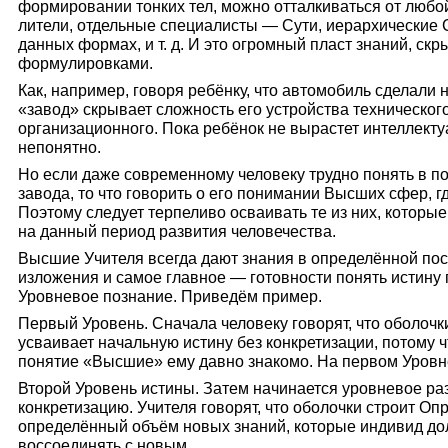
формировании тонких тел, можно отталкиваться от любой
лители, отдельные специалисты — Сути, иерархические
данных формах, и т. д. И это огромный пласт знаний, с
формулировками.
Как, например, говоря ребёнку, что автомобиль сде­лали 
«завод» скрывает сложность его устройства технического
организационного. Пока ребёнок не вырастет интел­лектуа
непонятно.
Но если даже современному человеку трудно понять в 
завода, то что говорить о его по­нимании Высших сфер, г
Поэтому следует терпеливо осваивать те из них, котор
на данный пе­риод развития человечества.
Высшие Учителя всегда дают знания в определён­ной по
изложения и самое главное — готовности понять истину п
Уровневое познание. Приведём пример.
Первый Уровень. Сначала человеку говорят, что оболоч
усваивает началь­ную истину без конкретизации, потому чт
понятие «Высшие» ему давно знако­мо. На первом Уровне
Второй Уровень истины. Затем начинается уров­невое ра
конкретизацию. Учителя говорят, что оболочки строит Опр
определённый объём новых знаний, которые индивид дол
воссоединять с новым.