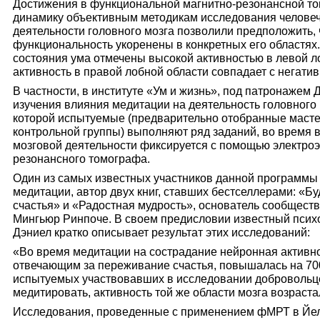
Достижения в функциональной магнитно-резонансной т
динамику объективным методикам исследования человеч
деятельности головного мозга позволили предположить, 
функциональность укоренены в конкретных его областя
состояния ума отмечены высокой активностью в левой ло
активность в правой лобной области совпадает с негати
В частности, в институте «Ум и жизнь», под патронажем
изучения влияния медитации на деятельность головного
которой испытуемые (предварительно отобранные масте
контрольной группы) выполняют ряд заданий, во время в
мозговой деятельности фиксируется с помощью электро
резонансного томографа.
Один из самых известных участников данной программы
медитации, автор двух книг, ставших бестселлерами: «Б
счастья» и «Радостная мудрость», основатель сообщест
Мингьюр Ринпоче. В своем предисловии известный псих
Дэниел кратко описывает результат этих исследований:
«Во время медитации на сострадание нейронная активно
отвечающим за переживание счастья, повышалась на 70
испытуемых участвовавших в исследовании добровольц
медитировать, активность той же области мозга возраста
Исследования, проведенные с применением фМРТ в Йе