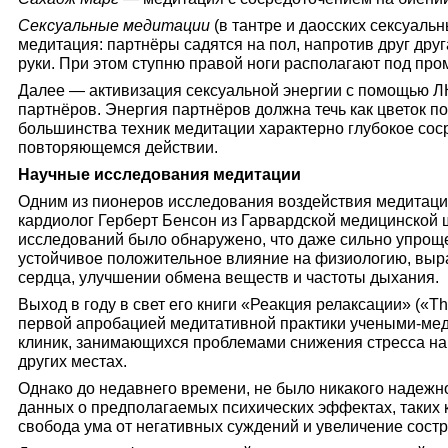
Сексуальные медитации
(в тантре и даосских сексуальн
медитация: партнёры садятся на пол, напротив друг дру
руки. При этом ступню правой ноги располагают под про
Далее — активизация сексуальной энергии с помощью Л
партнёров. Энергия партнёров должна течь как цветок п
большинства техник медитации характерно глубокое сос
повторяющемся действии.
Научные исследования медитации
Одним из пионеров исследования воздействия медитаци
кардиолог Герберт Бенсон из Гарвардской медицинской 
исследований было обнаружено, что даже сильно упро
устойчивое положительное влияние на физиологию, вы
сердца, улучшении обмена веществ и частоты дыхания.
Выход в году в свет его книги «Реакция релаксации» («Th
первой апробацией медитативной практики учеными-мед
клиник, занимающихся проблемами снижения стресса на 
других местах.
Однако до недавнего времени, не было никакого надежн
данных о предполагаемых психических эффектах, таких 
свобода ума от негативных суждений и увеличение сост