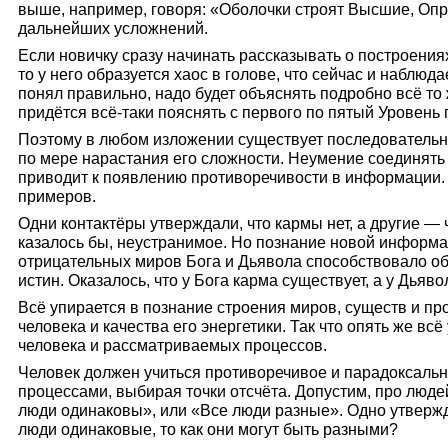
выше, например, говоря: «Оболочки строят Высшие, Опр
дальнейших усложнений.
Если новичку сразу начинать рассказывать о по­строениях
то у него образуется хаос в голове, что сейчас и наблюда
понял правильно, надо будет объяснять подробно всё то же
придётся всё-таки пояснять с первого по пятый Уровень
Поэтому в любом изложении существует последовательно
по мере нарастания его сложности. Неумение соединят
приводит к по­явлению противоречивости в информации. 
примеров.
Одни контактёры утверждали, что кармы нет, а другие — 
казалось бы, неустранимое. Но познание новой информа
отрицательных миров Бога и Дьявола способствовало о
истин. Оказалось, что у Бога карма существует, а у Дьяво
Всё упирается в познание строения миров, существ и про
человека и качества его энергетики. Так что опять же вс
человека и рассматриваемых процессов.
Человек должен учиться противоречивое и пара­доксаль
процессами, выбирая точки отсчёта. Допустим, про людей
люди одинаковы», или «Все люди разные». Одно утвержд
люди одинаковые, то как они могут быть разными?