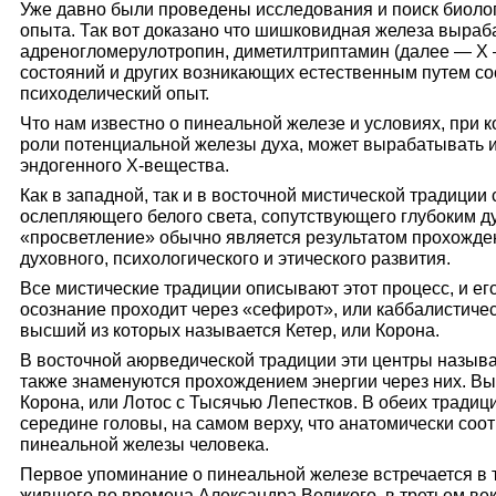
Уже давно были проведены исследования и поиск биоло
опыта. Так вот доказано что шишковидная железа выраб
адреногломерулотропин, диметилтриптамин (далее — Х 
состояний и других возникающих естественным путем с
психоделический опыт.
Что нам известно о пинеальной железе и условиях, при 
роли потенциальной железы духа, может вырабатывать 
эндогенного Х-вещества.
Как в западной, так и в восточной мистической традици
ослепляющего белого света, сопутствующего глубоким 
«просветление» обычно является результатом прохожде
духовного, психологического и этического развития.
Все мистические традиции описывают этот процесс, и ег
осознание проходит через «сефирот», или каббалистичес
высший из которых называется Кетер, или Корона.
В восточной аюрведической традиции эти центры называ
также знаменуются прохождением энергии через них. Вы
Корона, или Лотос с Тысячью Лепестков. В обеих традиц
середине головы, на самом верху, что анатомически соо
пинеальной железы человека.
Первое упоминание о пинеальной железе встречается в т
жившего во времена Александра Великого, в третьем ве