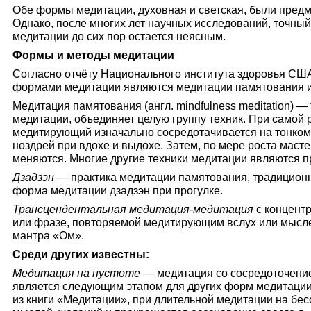
Обе формы медитации, духовная и светская, были пред
Однако, после многих лет научных исследований, точный
медитации до сих пор остается неясным.
Формы и методы медитации
Согласно отчёту Национального института здоровья С
формами медитации являются медитации памятования и
Медитация памятования (англ. mindfulness meditation) 
медитации, объединяет целую группу техник. При самой
медитирующий изначально сосредотачивается на тонко
ноздрей при вдохе и выдохе. Затем, по мере роста маст
меняются. Многие другие техники медитации являются п
Дзадзэн
— практика медитации памятования, традицион
форма медитации дзадзэн при прогулке.
Трансцендентальная медитация-медитация
с концентр
или фразе, повторяемой медитирующим вслух или мысле
мантра «Ом».
Среди других известны:
Медитация на пустоте
— медитация со сосредоточение
является следующим этапом для других форм медитации
из книги «Медитации», при длительной медитации на бе