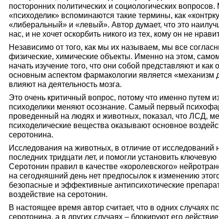
посторонних политических и социологических вопросов. 
«психоделик» вспоминаются такие термины, как «контрку
«либеральный» и «левый». Автор думает, что это наилучш
нас, и не хочет оскорбить никого из тех, кому он не нрави
Независимо от того, как мы их называем, мы все согласн
физические, химические объекты. Именно на этом, само
начать изучение того, что они собой представляют и как
основным аспектом фармакологии является «механизм де
влияют на деятельность мозга.
Это очень критичный вопрос, потому что именно путем 
психоделики меняют осознание. Самый первый психофар
проведенный на людях и животных, показал, что ЛСД, ме
психоделические вещества оказывают основное воздейс
серотонина.
Исследования на животных, в отличие от исследований 
последних тридцати лет, и помогли установить ключевую
Серотонин правил в качестве «королевского» нейротранс
на сегодняшний день нет предпосылок к изменению этог
безопасные и эффективные антипсихотические препара
воздействие на серотонин.
В настоящее время автор считает, что в одних случаях 
серотонина, а в других случаях – блокируют его действи