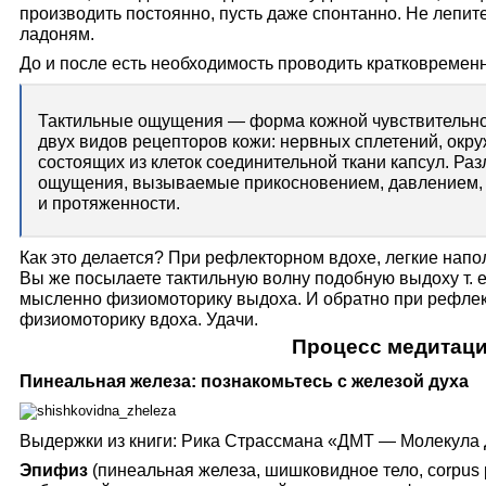
производить постоянно, пусть даже спонтанно. Не лепите 
ладоням.
До и после есть необходимость проводить кратковремен
Тактильные ощущения — форма кожной чувствительно
двух видов рецепторов кожи: нервных сплетений, окр
состоящих из клеток соединительной ткани капсул. Ра
ощущения, вызываемые прикосновением, давлением, 
и протяженности.
Как это делается? При рефлекторном вдохе, легкие нап
Вы же посылаете тактильную волну подобную выдоху т. е
мысленно физиомоторику выдоха. И обратно при рефле
физиомоторику вдоха.
Удачи.
Процесс медитац
Пинеальная железа: познакомьтесь с железой духа
Выдержки из книги: Рика Страссмана «ДМТ — Молекула
Эпифиз
(пинеальная железа, шишковидное тело, corpus pi