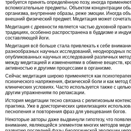
требуется принять определённую позу, иногда применяют
вспомогательные предметы. Объектом концентрации об
организма, внутренние образы, реже эмоции. Иногда об
внешний физический предмет. Медитация может сочетат
Медитация с древности является частью духовной практ
традициях, особенно распространена в буддизме и инду
составляющей йоги.
Медитация всё больше стала привлекать к себе внимани
разнообразных научных исследований, неоднородных по с
опубликованных научных исследований различных метод
между медитацией и изменениями в обмене веществ, кр
активностью и другими процессами в организме.
Сейчас медитация широко применяется как психотерапев
психического напряжения, физической боли и как метод б
клинических условиях. Часто используется также с целью
другим упражнениям по релаксации.
История медитации тесно связана с религиозным контекс
практика. Уже в доисторических цивилизациях использ
песнопения и повторения фраз для увещевания богов.
Некоторые авторы даже выдвинули гипотезу, что появле
внимание, являющейся элементом многих методов медит
развитию последней фазы биологической эволюции чело