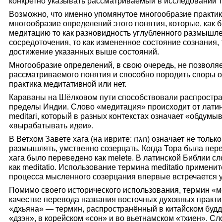
конкретно указывать рассматриваемый в исследовании т
Возможно, что именно упомянутое многообразие практи
многообразие определений этого понятия, которые, как
медитацию то как разновидность углубленного размышлен
сосредоточения, то как измененное состояние сознания,
достижение указанных выше состояний.
Многообразие определений, в свою очередь, не позволяе
рассматриваемого понятия и способно породить споры о 
практика медитативной или нет.
Караваны на Шёлковом пути способствовали распростра
пределы Индии. Слово «медитация» происходит от латинск
meditari, который в разных контекстах означает «обдумы
«вырабатывать идеи».
В Ветхом Завете хага (на иврите: הגה) означает не только вздыхать или шептать, но и
размышлять, умственно созерцать. Когда Тора была пере
хага было переведено как melete. В латинской Библии сл
как meditatio. Использование термина meditatio применит
процесса мысленного созерцания впервые встречается у мо
Помимо своего исторического использования, термин «
качестве перевода названия восточных духовных практи
«дхьяна» — термин, распространённый в китайском будд
«дзэн», в корейском «сон» и во вьетнамском «тхиен». Сл