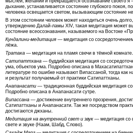
мыслей, желаний и прекращается осознавание своего я 
дыхание, устанавливается состояние глубокого покоя, п
человека освещается светом, вызывающим состояние н
В этом состоянии человек может находиться очень долго
утверждению Далай-ламы XIV, такая медитация может вы
состояние всеосознавания, называемого на Востоке «П
Кундалини-медитация
— медитация со сосредоточением
лёжа.
Тратака
— медитация на пламя свечи в тёмной комнате.
Сатипаттхана
— буддийская медитация со сосредоточе
ума, объектов ума. Подробно описана в Махасатипаттха
литературе по ошибке называют Випассаной, тогда как 
и результат получаемый от практики Сатипаттханы.
Анапанасати
— традиционная буддийская медитация со
Подробно описана в Анапанасати сутре.
Випассана
— достижение внутреннего прозрения, дости
Сатипаттханы и Анапанасати. Так же посредством практ
достигаются джханы.
Медитация на внутренний свет и звук
— медитация со 
свете и звуке (Наам, Шабд, Слово).
Сахадж Марг
— медитация с сосредоточением на биении