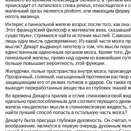
происходит от латинского слова pineus, относящегося к с
маленький орган является piniform, или имеющим форму
ноготь мизинца.
Интерес к пинеальной железе возрос после того, как он
Этот французский философ и математик века, сказавший
существую», стремился найти источник мыслей. Самоана
лишь одну мысль одновременно. Из какой части мозга п
мысли? Декарт выдвинул гипотезу о том, что мысли пор
единственным одиночным органом мозга. Кроме того, Де
пинеальной железы, прямо над одним из важнейших пут
больше повышает вероятность этой функции.
Желудочки, полые пространства внутри мозга, производ
Прозрачный, соленый, насыщенный протеином раствор я
защищающим его от резких толчков и ударов. Он также 
выводит переработанные вещества из глубоких тканей м
Во времена Декарта прилив и отлив спинномозговой жидк
идеально приспособленным для соответствующего движ
железа «выделяла» мысли в спинномозговую жидкость, т
найти лучший способ попасть в остальную часть мозга?
Декарту была присуща глубокая духовность. Он считал, 
воображение, является в первую очередь духовным явл