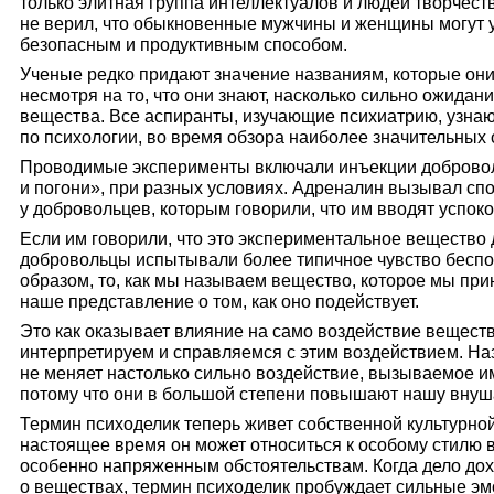
только элитная группа интеллектуалов и людей творчеств
не верил, что обыкновенные мужчины и женщины могут 
безопасным и продуктивным способом.
Ученые редко придают значение названиям, которые он
несмотря на то, что они знают, насколько сильно ожидан
вещества. Все аспиранты, изучающие психиатрию, узнаю
по психологии, во время обзора наиболее значительных
Проводимые эксперименты включали инъекции добровол
и погони», при разных условиях. Адреналин вызывал сп
у добровольцев, которым говорили, что им вводят успок
Если им говорили, что это экспериментальное вещество
добровольцы испытывали более типичное чувство беспок
образом, то, как мы называем вещество, которое мы при
наше представление о том, как оно подействует.
Это как оказывает влияние на само воздействие вещества,
интерпретируем и справляемся с этим воздействием. На
не меняет настолько сильно воздействие, вызываемое им
потому что они в большой степени повышают нашу внуш
Термин психоделик теперь живет собственной культурной
настоящее время он может относиться к особому стилю в
особенно напряженным обстоятельствам. Когда дело дох
о веществах, термин психоделик пробуждает сильные эм