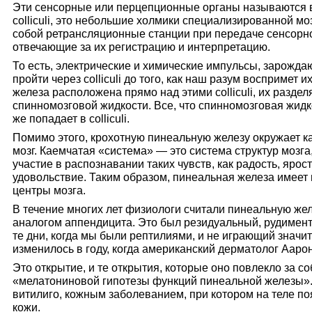
Эти сенсорные или перцепционные органы называются 
colliculi, это небольшие холмики специализированной м
собой ретрансляционные станции при передаче сенсорно
отвечающие за их регистрацию и интерпретацию.
То есть, электрические и химические импульсы, зарожда
пройти через colliculi до того, как наш разум воспримет 
железа расположена прямо над этими colliculi, их раздел
спинномозговой жидкости. Все, что спинномозговая жидко
же попадает в colliculi.
Помимо этого, крохотную пинеальную железу окружает 
мозг. Каемчатая «система» — это система структур моз
участие в распознавании таких чувств, как радость, ярост
удовольствие. Таким образом, пинеальная железа имеет
центры мозга.
В течение многих лет физиологи считали пинеальную ж
аналогом аппендицита. Это был резидуальный, рудимен
те дни, когда мы были рептилиями, и не играющий значи
изменилось в году, когда американский дерматолог Ааро
Это открытие, и те открытия, которые оно повлекло за с
«мелатониновой гипотезы функций пинеальной железы».
витилиго, кожным заболеванием, при котором на теле п
кожи.