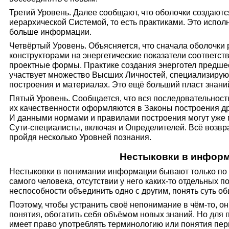
Третий Уровень. Далее сообщают, что оболочки создают
иерархической Систе­мой, то есть практиками. Это испол
больше информации.
Четвёртый Уровень. Объясняется, что сначала оболочк
конструкторами на энергетические показатели соответст
проектные формы. Практике соз­дания энерготел предшес
участвует множество Высших Личностей, специализи­ру
построения и ма­териалах. Это ещё больший пласт знани
Пятый Уровень. Сообщается, что вся последова­тельност
их каче­ственности оформляются в Законы построения д
И данными нормами и пра­вилами построения могут уже
Сути-специалисты, включая и Определи­телей. Всё возвра
пройдя несколько Уровней познания.
Нестыковки в инфор
Нестыковки в понимании информации бывают только по 
самого челове­ка, отсутствии у него каких-то отдельных 
неспособности объединить одно с другим, понять суть о
Поэтому, чтобы устра­нить своё непонимание в чём-то, 
понятия, обогатить себя объёмом новых знаний. Но для 
имеет право употреблять терминологию или понятия перв