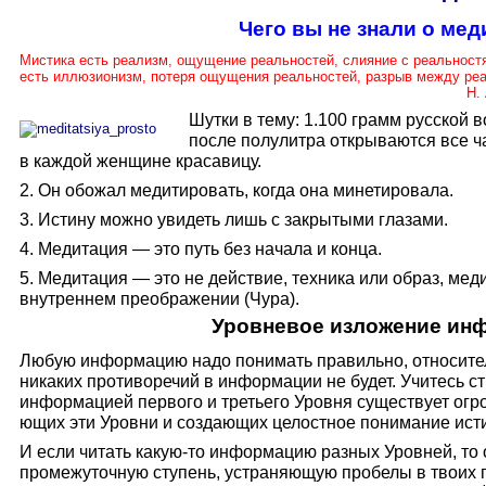
Чего вы не знали о ме
Мистика есть реализм, ощущение реальностей, слияние с реальност
есть иллюзионизм, потеря ощущения реальностей, р
Н. А. Бердя
Шутки в тему:
1.100 грамм русской в
после полулитра открываются все ча
в каждой женщине красавицу.
2. Он обожал медитировать, когда она минетировала.
3. Истину можно увидеть лишь с закрытыми глазами.
4. Медитация — это путь без начала и конца.
5. Медитация — это не действие, техника или образ, мед
внутреннем преображении (Чура).
Уровневое изложение ин
Любую информацию надо понимать правильно, от­носител
никаких про­тиворечий в информации не будет. Учитесь с
информацией первого и третьего Уровня существует огр
ющих эти Уровни и создающих целостное понимание ист
И если читать какую-то информацию разных Уровней, то
промежу­точную ступень, устраняющую пробелы в твоих по