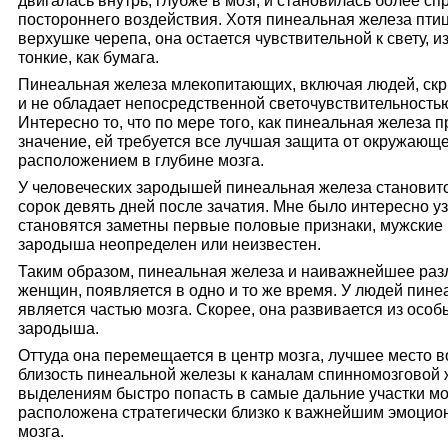
двигалась внутрь, глубже в мозг, и становилась более с
постороннего воздействия. Хотя пинеальная железа пти
верхушке черепа, она остается чувствительной к свету, и
тонкие, как бумага.
Пинеальная железа млекопитающих, включая людей, скр
и не обладает непосредственной светочувствительностью
Интересно то, что по мере того, как пинеальная железа 
значение, ей требуется все лучшая защита от окружающ
расположением в глубине мозга.
У человеческих зародышей пинеальная железа становитс
сорок девять дней после зачатия. Мне было интересно уз
становятся заметны первые половые признаки, мужские и
зародыша неопределен или неизвестен.
Таким образом, пинеальная железа и наиважнейшее раз
женщин, появляется в одно и то же время. У людей пине
является частью мозга. Скорее, она развивается из особ
зародыша.
Оттуда она перемещается в центр мозга, лучшее место в
близость пинеальной железы к каналам спинномозговой ж
выделениям быстро попасть в самые дальние участки моз
расположена стратегически близко к важнейшим эмоци
мозга.