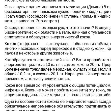
чтобы скрыть свою некомпетентность.
Соглашусь с одним мнением что медитация (Дхьяна) 5 с
физиомоторными навыками нужно подойти к медитации 
Пратьяхару (сосредоточение) 4 ступень. (прим.- в индийс
жизнь написано. Это-астрал.)
Сосредоточение с помощью рук, что это значит? В ощуще
биоэнергетической области на теле, начиная с туманност
сплетается и образуется энергетический кокон.
Кокон
(от фр. сосо — «скорлупа») — оболочка из шёлка,
многих насекомых перед переходом в стадию куколки. К
пауки и некоторые другие животные.
Как образуется энергетический кокон? Вот я проработал 
энергопотенциал тела10 ватт, в самом коконе 20 вт. П
болезненную точку далее меридиан, область и т.д. Получ
общий-10,2 вт., в коконе- 20,1 вт. Наращенный энергопо
временем, а только увеличивается.
Кокон все время хочет уровняться с общим потенциалом, 
инфекция. Кокон не может пробить (оживить) эту точку, о
я принял кардинальные меры т. е. начал лечиться антиби
Одна из особенностей кокона ее энергопотенциал всегд
обязательное непременное обязательство подтягивать о
гармония и умиротворение.